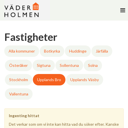
To
na
Fastigheter
Alla kommuner
Botkyrka
Huddinge
Järfälla
Österåker
Sigtuna
Sollentuna
Solna
Stockholm
Upplands Bro
Upplands Väsby
Vallentuna
Ingenting hittat
Det verkar som om vi inte kan hitta vad du söker efter. Kanske