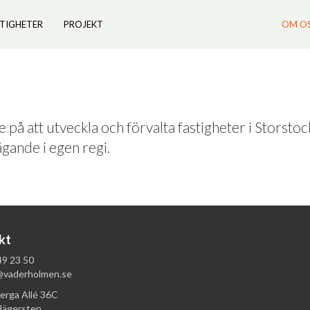
STIGHETER
PROJEKT
OM O
 på att utveckla och förvalta fastigheter i Storsto
gande i egen regi.
kt
9 23 50
@vaderholmen.se
erga Allé 36C
Hägersten