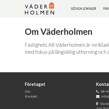
LEDIGA LOKALER
FA
Om Väderholmen
Fastighets AB Väderholmen är inriktade
med fokus på långsiktig uthyrning och ä
Företaget
Konta
Om
08-44
Kontakt
info
Västb
126 30 