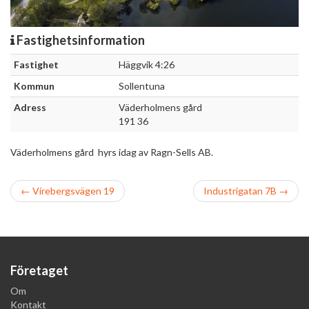
Fastighetsinformation
Fastighet
Häggvik 4:26
Kommun
Sollentuna
Adress
Väderholmens gård
191 36
Väderholmens gård hyrs idag av Ragn-Sells AB.
Inläggnavigation
Äldre
Nyare
←
Virebergsvägen 19
Industrigatan 7B →
Företaget
Om
Kontakt