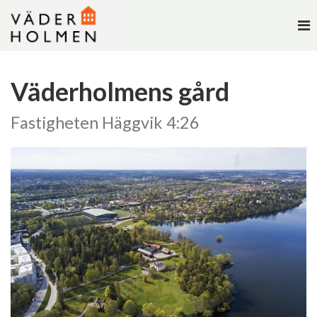
To
na
Väderholmens gård
Fastigheten Häggvik 4:26