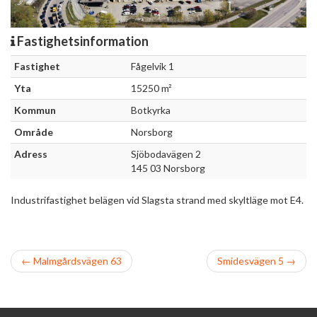
Fastighetsinformation
Fastighet
Fågelvik 1
Yta
15250 m²
Kommun
Botkyrka
Område
Norsborg
Adress
Sjöbodavägen 2
145 03 Norsborg
Industrifastighet belägen vid Slagsta strand med skyltläge mot E4.
Inläggnavigation
Äldre
Nyare
←
Malmgårdsvägen 63
Smidesvägen 5 →