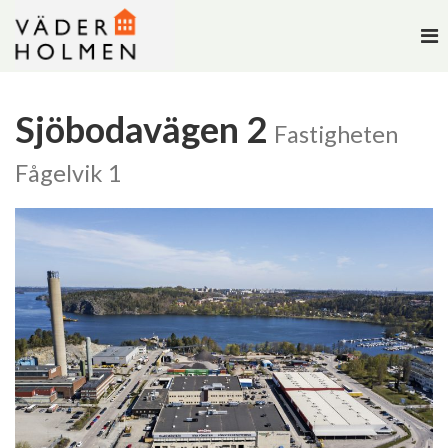
To
na
Sjöbodavägen 2
Fastigheten
Fågelvik 1